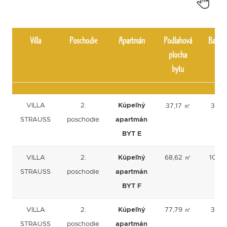
Villa
Poschodie
Apartmán
Podlahová
Balkón
plocha
bytu
Villa
Poschodie
Apartmán
Podlahová
Balkón
VILLA
2.
Kúpeľný
37,17 ㎡
3,60
plocha
STRAUSS
poschodie
apartmán
㎡
bytu
BYT E
VILLA
2.
Kúpeľný
68,62 ㎡
10,52
STRAUSS
poschodie
apartmán
㎡
BYT F
VILLA
2.
Kúpeľný
77,79 ㎡
3,60
STRAUSS
poschodie
apartmán
㎡