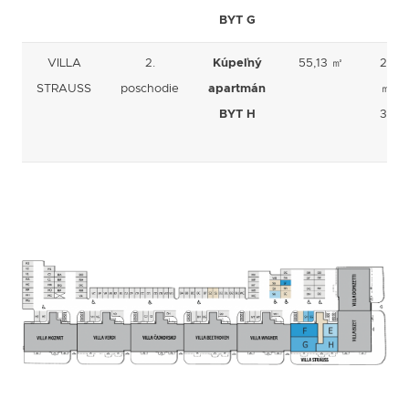
BYT G
VILLA
2.
Kúpeľný
55,13 ㎡
2,70
STRAUSS
poschodie
apartmán
㎡ +
BYT H
3,60
㎡