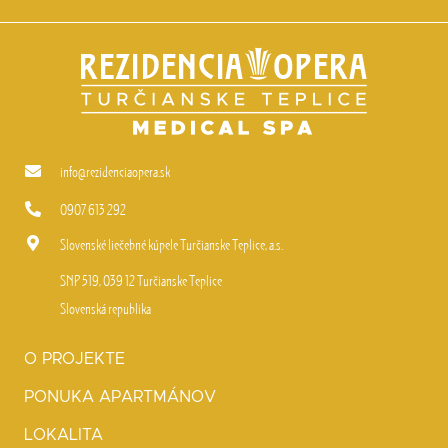
info@rezidenciaopera.sk
0907 613 292
Slovenské liečebné kúpele Turčianske Teplice, a.s.
SNP 519, 039 12 Turčianske Teplice
Slovenská republika
O PROJEKTE
PONUKA APARTMÁNOV
LOKALITA