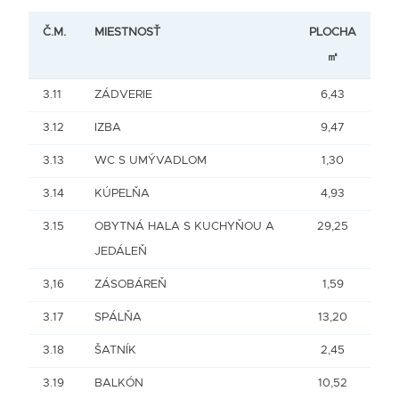
Č.M.
MIESTNOSŤ
PLOCHA
㎡
3.11
ZÁDVERIE
6,43
3.12
IZBA
9,47
3.13
WC S UMÝVADLOM
1,30
3.14
KÚPELŇA
4,93
3.15
OBYTNÁ HALA S KUCHYŇOU A
29,25
JEDÁLEŇ
3,16
ZÁSOBÁREŇ
1,59
3.17
SPÁLŇA
13,20
3.18
ŠATNÍK
2,45
3.19
BALKÓN
10,52