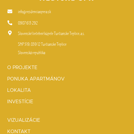
info@rezidenciaopera.sk
0907 613 292
Slovenské liečebné kúpele Turčianske Teplice, a.s.
SNP 519, 039 12 Turčianske Teplice
Slovenská republika
O PROJEKTE
PONUKA APARTMÁNOV
LOKALITA
INVESTÍCIE
VIZUALIZÁCIE
KONTAKT