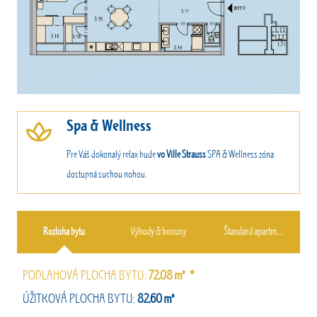
Spa & Wellness
Pre Váš dokonalý relax bude
vo Ville Strauss
SPA & Wellness zóna
dostupná suchou nohou.
Rozloha bytu
Výhody & bonusy
Štandard apartmánu
PODLAHOVÁ PLOCHA BYTU:
72,08㎡ *
ÚŽITKOVÁ PLOCHA BYTU:
82,60㎡