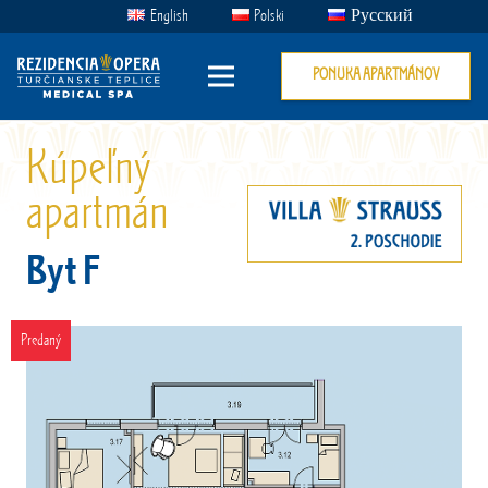
English
Polski
Русский
PONUKA APARTMÁNOV
Kúpeľný
apartmán
Byt F
Predaný