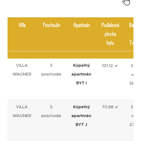
Villa
Poschodie
Apartmán
Podlahová
Balkón
plocha
+
bytu
Terasa
Villa
Poschodie
Apartmán
Podlahová
Balkón
VILLA
3.
Kúpeľný
101,12 ㎡
3,60
plocha
+
WAGNER
poschodie
apartmán
㎡ +
bytu
Terasa
BYT I
56,75
㎡
VILLA
3.
Kúpeľný
70,68 ㎡
3,60
WAGNER
poschodie
apartmán
㎡ +
BYT J
27,54
㎡