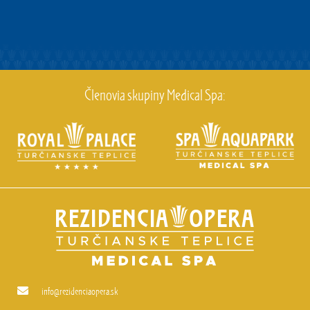
Členovia skupiny Medical Spa:
info@rezidenciaopera.sk