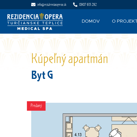
info@rezidenciaopera.sk
0907 613 292
DOMOV
O PROJEK
Kúpeľný apartmán
Byt G
Predaný