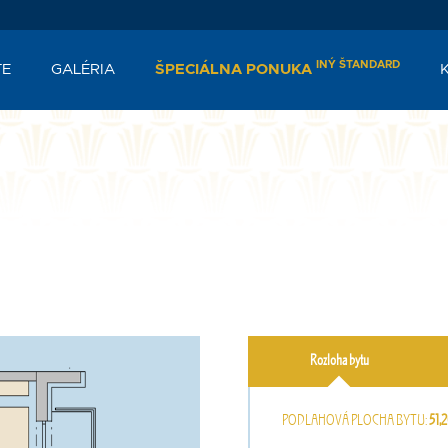
INÝ ŠTANDARD
TE
GALÉRIA
ŠPECIÁLNA PONUKA
Rozloha bytu
PODLAHOVÁ PLOCHA BYTU:
51