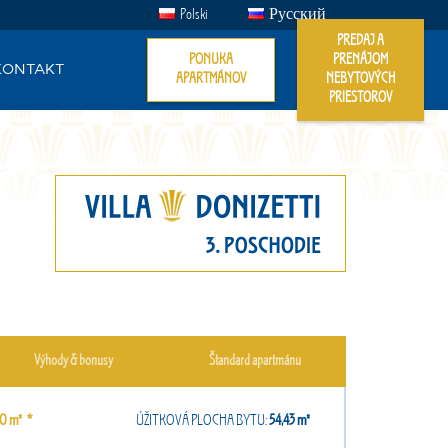
Polski
Русский
PREDAJ A
PONUKA
PRENÁJOM
KONTAKT
APARTMÁNOV
NEBYTOVÝCH
PRIESTOROV
Výhody & bonusy
Štandard apartmánu
,20㎡ *
ÚŽITKOVÁ PLOCHA BYTU:
54,43㎡