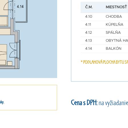
Č.M.
MIESTNOSŤ
4.10
CHODBA
4.11
KÚPELŇA
4.12
SPÁLŇA
4.13
OBYTNÁ HA
4.14
BALKÓN
* PODLAHOVÁ PLOCHA BYTU SP
Cena s DPH:
na vyžiadani
nky.