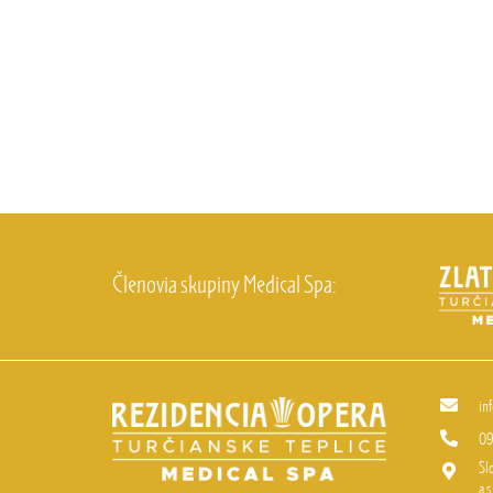
Členovia skupiny Medical Spa:
in
09
Sl
a.s