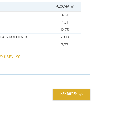
PLOCHA ㎡
4,81
4,51
12,75
LA S KUCHYŇOU
29,13
3,23
OLU S PIVNICOU
e
MÁM ZÁUJEM