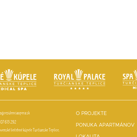
fo@rezidenciaopera.sk
O PROJEKTE
07 613 292
PONUKA APARTMÁNOV
ovenské liečebné kúpele Turčianske Teplice,
.
LOKALITA