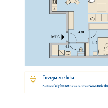
Energia zo slnka
Na streche
Villy Donizetti
budú umiestnené
fotovoltaické člá