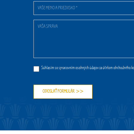
Súhlasím so spracovním osobných údajov za účelom obchodného ko