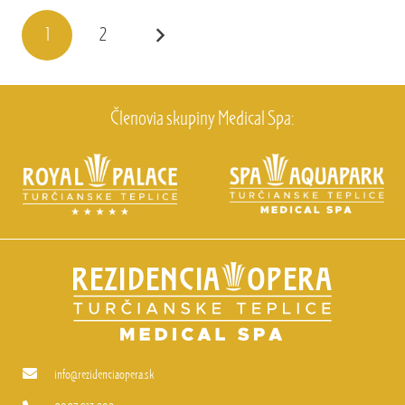
1
2
Členovia skupiny Medical Spa:
info@rezidenciaopera.sk