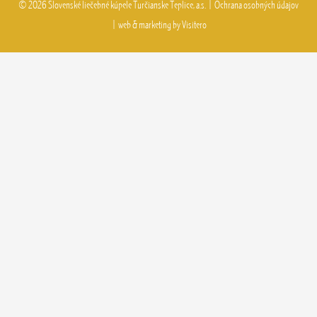
©
2026
Slovenské liečebné kúpele
Turčianske Teplice, a.s.
|
Ochrana osobných údajov
|
web & marketing by
Visitero