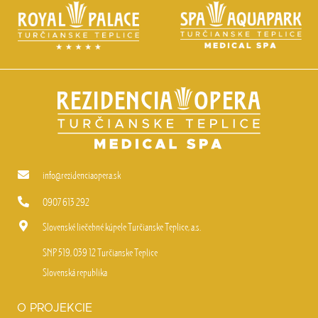
info@rezidenciaopera.sk
0907 613 292
Slovenské liečebné kúpele Turčianske Teplice, a.s.
SNP 519, 039 12 Turčianske Teplice
Slovenská republika
O PROJEKCIE