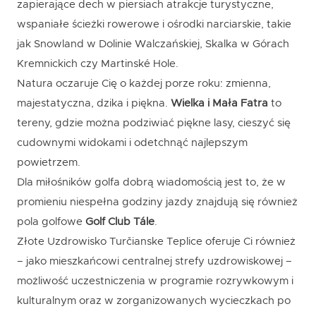
zapierające dech w piersiach atrakcje turystyczne,
wspaniałe ścieżki rowerowe i ośrodki narciarskie, takie
jak Snowland w Dolinie Walczańskiej, Skalka w Górach
Kremnickich czy Martinské Hole.
Natura oczaruje Cię o każdej porze roku: zmienna,
majestatyczna, dzika i piękna.
Wielka i Mała Fatra
to
tereny, gdzie można podziwiać piękne lasy, cieszyć się
cudownymi widokami i odetchnąć najlepszym
powietrzem.
Dla miłośników golfa dobrą wiadomością jest to, że w
promieniu niespełna godziny jazdy znajdują się również
pola golfowe
Golf Club Tále
.
Złote Uzdrowisko Turčianske Teplice oferuje Ci również
– jako mieszkańcowi centralnej strefy uzdrowiskowej –
możliwość uczestniczenia w programie rozrywkowym i
kulturalnym oraz w zorganizowanych wycieczkach po