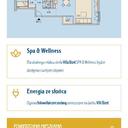
Spa & Wellness
Dla idealnego relaksu strefa
Villa Bizet
SPA & Wellness będzie
dostępna z suchymi stopami.
Energia ze słońca
Ogniwa
fotowoltaiczne zostaną
umieszczone na dachu
Villi Bizet
.
POWIERZCHNIA MIESZKANIA