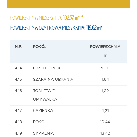
POWIERZCHNIA MIESZKANIA:
102,37㎡ *
POWIERZCHNIA UŻYTKOWA MIESZKANIA:
119,62㎡
N.P.
POKÓJ
POWIERZCHNIA
㎡
4.14
PRZEDSIONEK
9,56
4.15
SZAFA NA UBRANIA
1,94
4.16
TOALETA Z
1,32
UMYWALKĄ
4.17
ŁAZIENKA
4,21
4.18
POKÓJ
10,44
4.19
SYPIALNIA
13,42