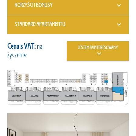
KORZYŚCI I BONUSY
STANDARD APARTAMENTU
Cena s VAT:
na
JESTEM ZAINTERESOWANY
życzenie