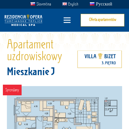
Slovenčina
English
Русский
Oferta apartamentów
Apartament
uzdrowiskowy
Mieszkanie J
Sprzedany