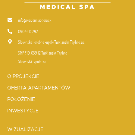
info@rezidenciaopera.sk
0907 613 292
Slovenské liečebné kúpele Turčianske Teplice, a.s.
SNP 519, 039 12 Turčianske Teplice
Slovenská republika
O PROJEKCIE
OFERTA APARTAMENTÓW
POŁOŻENIE
INWESTYCJE
WIZUALIZACJE