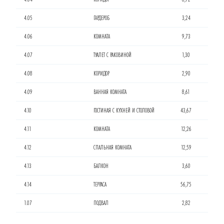
4.05
ГАРДЕРОБ
3,24
4.06
КОМНАТА
9,73
4.07
ТУАЛЕТ С РАКОВИНОЙ
1,30
4.08
КОРИДОР
2,90
4.09
ВАННАЯ КОМНАТА
8,61
4.10
ГОСТИНАЯ С КУХНЕЙ И СТОЛОВОЙ
43,67
4.11
КОМНАТА
12,26
4.12
СПАЛЬНАЯ КОМНАТА
12,59
4.13
БАЛКОН
3,60
4.14
ТЕРРАСА
56,75
1.07
ПОДВАЛ
2,82