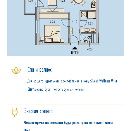
Спа и велнес
Для вашего идеального расслабления в зону SPA & Wellness
Villa
Bizet
можно будет попасть сухими ногами.
Энергия солнца
Фотоэлектрические элементы
будут размещены на крыше
виллы
Bizet
.