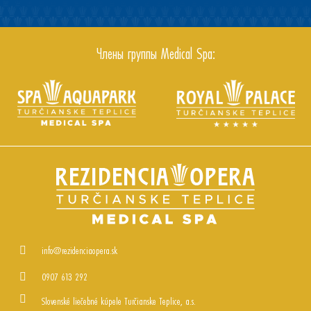
Члены группы Medical Spa:
info@rezidenciaopera.sk
0907 613 292
Slovenské liečebné kúpele Turčianske Teplice, a.s.