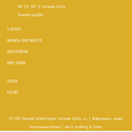
SNP 519, 039 12 Turčianske Teplice
Slovenská republika
О ПРОЕКТЕ
ВАРИАНТЫ АПАРТАМЕНТОВ
РАСПОЛОЖЕНИЕ
ИНВЕСТИЦИИ
ГАЛЕРЕЯ
КОНТАКТ
©
2026
Slovenské liečebné kúpele
Turčianske Teplice, a.s.
|
Информация о защите
персональных данных
|
web & marketing by
Visitero