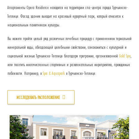
Апартаменты Opera Residence находятся на территории спа-центра города Турчьянске-
Теплице. Фасад здания выходит на красивый курортный парк, который относится к
национальным памятникам культуры.
Вы можете пройти целый ряд различных лечебных процедур с применением термальной
минеральной воды, обладающей целебными свойствами, ознакомиться с культурной и
социальной жизнью Турчьянске-Теплице благодаря программе, организованной
Gold Spa
,
или посетить многочисленные спортивные и развлекательные мероприятия, проводимые
поблизости. Например, в
Spa & Aquapark
в Турчьянске-Теплице.
ИССЛЕДОВАТЬ РАСПОЛОЖЕНИЕ