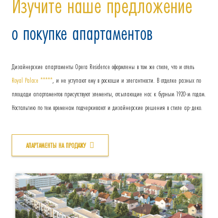
Изучите наше предложение
о покупке апартаментов
Дизайнерские апартаменты Opera Residence оформлены в том же стиле, что и отель
Royal Palace *****
, и не уступают ему в роскоши и элегантности. В отделке разных по
площади апартаментов присутствуют элементы, отсылающие нас к бурным 1920-м годам.
Ностальгию по тем временам подчеркивают и дизайнерские решения в стиле ар-деко.
АПАРТАМЕНТЫ НА ПРОДАЖУ