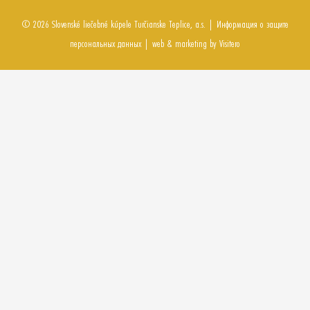
©
2026
Slovenské liečebné kúpele
Turčianske Teplice, a.s.
|
Информация о защите
персональных данных
|
web & marketing by
Visitero