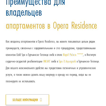
Преимущества для
владельцев
апартаментов в Opera Residence
Как владелец апартаментов в Opera Residence, вы можете пользоваться целым рядом
преимуществ, связанных с оздоровительными и спа-процедурами, предоставляемыми
клиентам Gold Spa в Турчьянске-Теплице либо в отеле
Royal Palace *****
, в Институте
сердечно-сосудистой реабилитации
INCARE
либо в
Spa & Aquapark
в Турчьянске-Теплице.
Для вашего максимального удобства мы предоставим гостиничные и управленческие
услуги, а также можем сдавать вашу квартиру в аренду на период, когда вы не
планируете ее использовать.
БОЛЬШЕ ИНФОРМАЦИИ